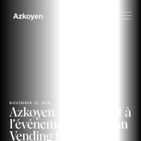
NOVEMBER 15, 2018
Azkoyen sera présent à
l’événement European
Vending Experience