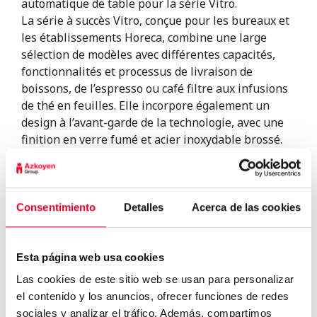
automatique de table pour la série Vitro.
La série à succès Vitro, conçue pour les bureaux et
les établissements Horeca, combine une large
sélection de modèles avec différentes capacités,
fonctionnalités et processus de livraison de
boissons, de l’espresso ou café filtre aux infusions
de thé en feuilles. Elle incorpore également un
design à l’avant-garde de la technologie, avec une
finition en verre fumé et acier inoxydable brossé.
Avec ces trois prix, le groupe Azkoyen reste leader
sur le marché britannique puisqu’il a été reconnu
par les “Vending Industry Awards” comme le
meilleur fournisseur six fois de suite.
Consentimiento
Detalles
Acerca de las cookies
À propos d’AVS
Associated Vending Services Limited (AVS) a été
créé en 1979 sous forme d’un groupement
Esta página web usa cookies
d’exploitants de distributeurs indépendants, qui se
Las cookies de este sitio web se usan para personalizar
sont réunis pour atteindre des objectifs communs
el contenido y los anuncios, ofrecer funciones de redes
et faciliter l’échange d’informations sur des
sociales y analizar el tráfico. Además, compartimos