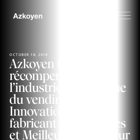
OCTOBER 18, 2018
Azkoyen trois fois
récompensé par
l’industrie britannique
du vending :
Innovation, Meilleur
fabricant de machines
et Meilleur distributeur