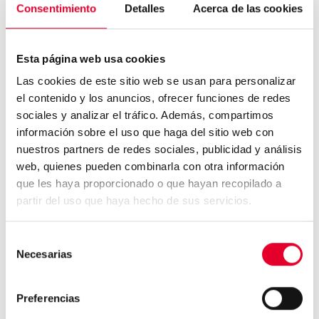
Consentimiento
Detalles
Acerca de las cookies
Promouvez l’utilisation de votre propre tasse
Notre I-Detect permet de détecter
automatiquement votre propre tasse pour éviter
Esta página web usa cookies
l’utilisation de gobelets jetables.
Las cookies de este sitio web se usan para personalizar
el contenido y los anuncios, ofrecer funciones de redes
sociales y analizar el tráfico. Además, compartimos
información sobre el uso que haga del sitio web con
Design unique et différent
nuestros partners de redes sociales, publicidad y análisis
web, quienes pueden combinarla con otra información
que les haya proporcionado o que hayan recopilado a
La simplicité de changement de la façade vous
partir del uso que haya hecho de sus servicios.
permettra de renouveler le design de vos
machines en
5 minutes
seulement et à un coût
réduit.
Selección
Necesarias
de
consentimiento
Preferencias