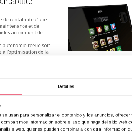
entabilité
e de rentabilité d’une
 maintenance et de
 guidés au moment de
n autonomie réelle soit
à l’optimisation de la
érieure à celle des
echarge.
par tournée sans
Detalles
 de vending.
s
b se usan para personalizar el contenido y los anuncios, ofrecer
s, compartimos información sobre el uso que haga del sitio web 
 análisis web, quienes pueden combinarla con otra información q