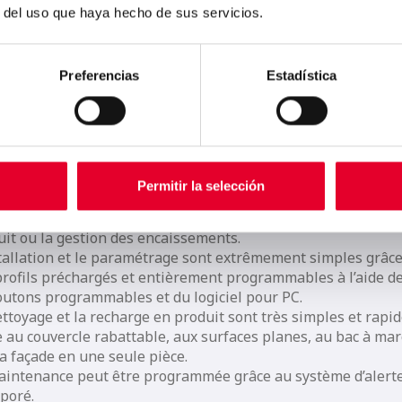
r del uso que haya hecho de sus servicios.
iliter votre travail, tel a été notre
Preferencias
Estadística
ncipal objectif.
dizaines de facteurs contribuent au succès d’une opération 
ng, et tous dépendent de la facilité de travail du gestionnai
amme Zen a été développée pour rendre votre travail plus
Permitir la selección
e, qu’il s’agisse de l’installation, de la mise en marche ou de 
tenance, en passant par le paramétrage, la recharge de
uit ou la gestion des encaissements.
stallation et le paramétrage sont extrêmement simples grâc
profils préchargés et entièrement programmables à l’aide d
outons programmables et du logiciel pour PC.
ttoyage et la recharge en produit sont très simples et rapi
e au couvercle rabattable, aux surfaces planes, au bac à mar
la façade en une seule pièce.
aintenance peut être programmée grâce au système d’alert
rporé.