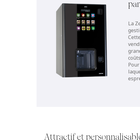
pa
La Z
gest
Cette
vend
grand
coûts
Pour 
laqu
espre
Attractif et personnalisable