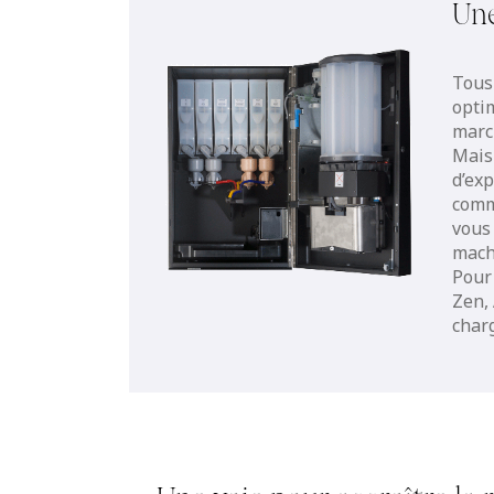
Une
Tous
opti
marc
Mais 
d’ex
commo
vous
mach
Pour
Zen,
char