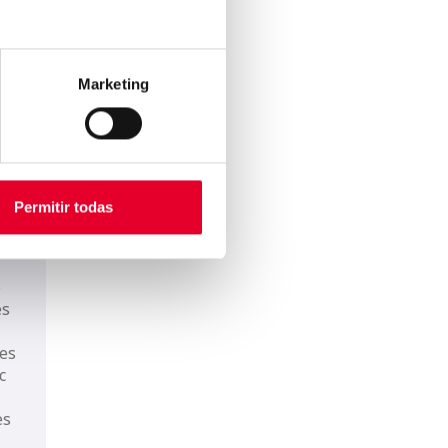
Marketing
de
re.
Permitir todas
la
e
es
des
c
es