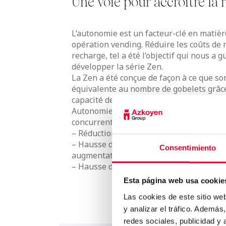
Une voie pour accroître la r
L’autonomie est un facteur-clé en matièr
opération vending. Réduire les coûts de
recharge, tel a été l’objectif qui nous a
développer la série Zen.
La Zen a été conçue de façon à ce que so
équivalente au nombre de gobelets grâce 
capacité de café, de lait et de chocolat.
Autonomie en gobelets jusqu’à 3 fois sup
concurrents.
– Réduction des coûts d’entretien et de r
– Hausse du nombre de points de vente 
Consentimiento
augmentation des coûts.
– Hausse de la rentabilité de l’opération
Esta página web usa cookie
Las cookies de este sitio we
y analizar el tráfico. Ademá
redes sociales, publicidad y