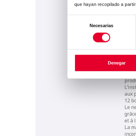
que hayan recopilado a parti
Fac
Selección
Necesarias
de
pri
consentimiento
Des 
vendi
La g
Denegar
facil
main
prod
L’in
aux 
12 b
Le ne
grâc
et à 
La m
inco