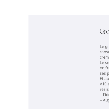
Gro
Le g
conse
crèm
Le s
en fr
ses 
Et a
V10 a
résis
– Fid
– Au