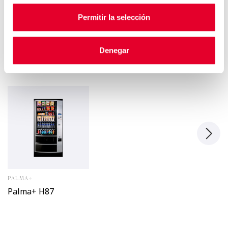
Permitir la selección
Autres modèles de cette
Denegar
gamme
PALMA+
Palma+ H87