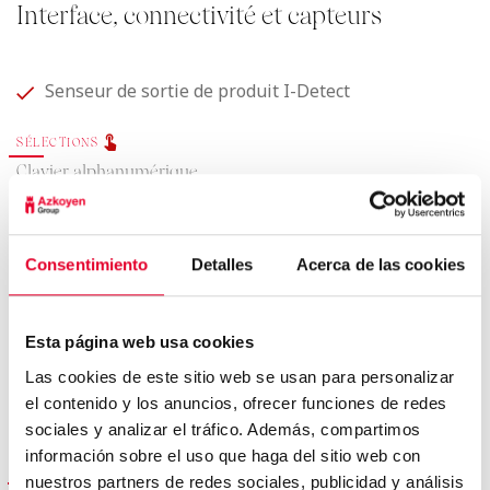
Interface, connectivité et capteurs
Senseur de sortie de produit I-Detect
SÉLECTIONS
Clavier alphanumérique
Sélections
30
CONNECTIVITÉ
Consentimiento
Detalles
Acerca de las cookies
Protocole EXE/MDB
Protocole EVA-DTS
Esta página web usa cookies
Disponible
Las cookies de este sitio web se usan para personalizar
el contenido y los anuncios, ofrecer funciones de redes
Gris
sociales y analizar el tráfico. Además, compartimos
información sobre el uso que haga del sitio web con
ÉNERGIE
nuestros partners de redes sociales, publicidad y análisis