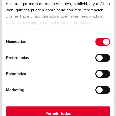
nuestros partners de redes sociales, publicidad y análisis
ÉNERGIE
web, quienes pueden combinarla con otra información
que les haya proporcionado o que hayan recopilado a
Tension
230 V
partir del uso que haya hecho de sus servicios.
Puissance maximale
500 ww
Selección
Necesarias
de
consentimiento
Certification énergétique
Preferencias
Estadística
Marketing
Permitir todas