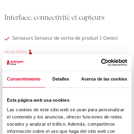
Interface, connectivité et capteurs
Senseurs Senseur de sortie de produit I-Detect
SÉLECTIONS
Clavier alphanumérique
Sélections
42
Consentimiento
Detalles
Acerca de las cookies
CONNECTIVITÉ
Protocole EXE/MDB
Esta página web usa cookies
Protocole EVA-DTS
Las cookies de este sitio web se usan para personalizar
Disponible
el contenido y los anuncios, ofrecer funciones de redes
Gris
sociales y analizar el tráfico. Además, compartimos
información sobre el uso que haga del sitio web con